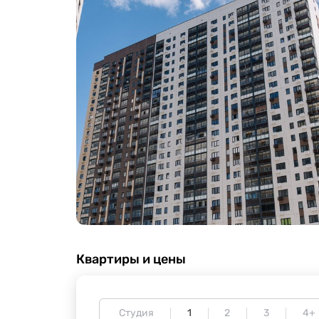
Квартиры и цены
Студия
1
2
3
4+