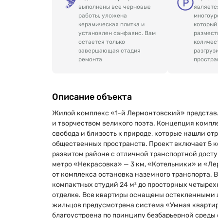
выполнены все черновые
являетс
работы, уложена
многоур
керамическая плитка и
который
установлен санфаянс. Вам
размест
остается только
количес
завершающая стадия
разгруз
ремонта
простра
Описание объекта
Жилой комплекс «1-й Лермонтовский» представ
и творчеством великого поэта. Концепция компл
свобода и близость к природе, которые нашли о
общественных пространств. Проект включает 5 к
развитом районе с отличной транспортной досту
метро «Некрасовка» — 3 км, «Котельники» и «Ле
от комплекса остановка наземного транспорта. 
компактных студий 24 м² до просторных четырех
отделке. Все квартиры оснащены остекленными 
жильцов предусмотрена система «Умная квартир
благоустроена по принципу безбарьерной среды 