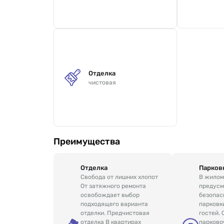
Отделка
чистовая
Преимущества
Отделка
Парков
Свобода от лишних хлопот
В жилом
От затяжного ремонта
предусм
освобождает выбор
безопас
подходящего варианта
парковк
отделки. Предчистовая
гостей.
отделка В квартирах
парково