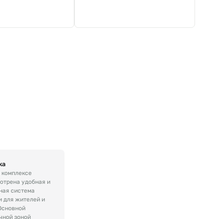
ка
 комплексе
отрена удобная и
ная система
и для жителей и
 Основной
чной зоной