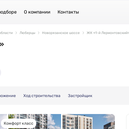
подборе
О компании
Контакты
области
Люберцы
Новорязанское шоссе
ЖК «1-й Лермонтовский
»
ложение
Ход строительства
Застройщик
Комфорт класс