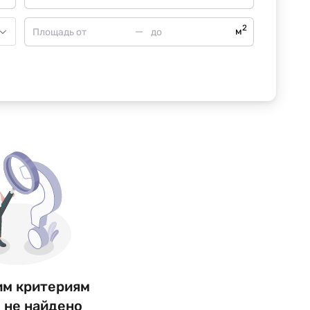
2
м
им критериям
 не найдено