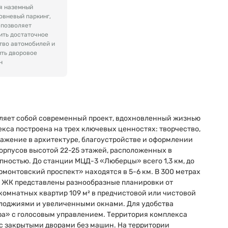
я наземный
овневый паркинг,
 позволяет
ить достаточное
тво автомобилей и
ить дворовое
н
ляет собой современный проект, вдохновленный жизнью
екса построена на трех ключевых ценностях: творчество,
тражение в архитектуре, благоустройстве и оформлении
орпусов высотой 22-25 этажей, расположенных в
пностью. До станции МЦД-3 «Люберцы» всего 1,3 км, до
рмонтовский проспект» находятся в 5-6 км. В 300 метрах
В ЖК представлены разнообразные планировки от
комнатных квартир 109 м² в предчистовой или чистовой
лоджиями и увеличенными окнами. Для удобства
а» с голосовым управлением. Территория комплекса
с закрытыми дворами без машин. На территории