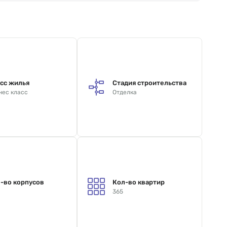
сс жилья
Стадия строительства
нес класс
Отделка
-во корпусов
Кол-во квартир
365