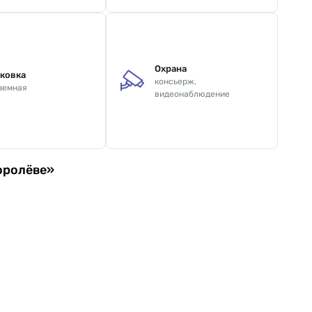
Охрана
ковка
консьерж,
земная
видеонаблюдение
оролёве»