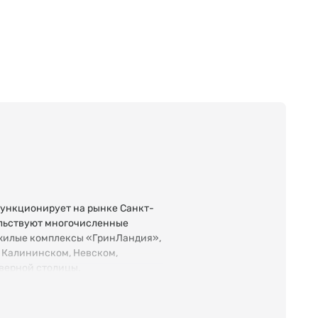
ункционирует на рынке Санкт-
тельствуют многочисленные
 жилые комплексы «ГринЛандия»,
 Калининском, Невском,
верной столицы.