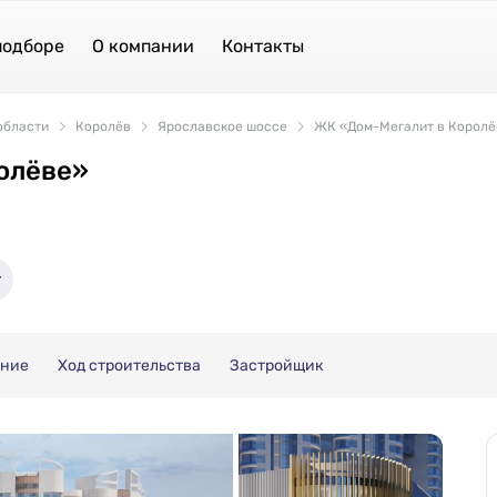
подборе
О компании
Контакты
области
Королёв
Ярославское шоссе
ЖК «Дом-Мегалит в Королё
олёве»
ение
Ход строительства
Застройщик