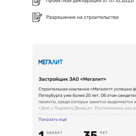
Проектная декларация от 07.10.2022г
Разрешение на строительство
Застройщик ЗАО «Мегалит»
Строительная компания «Мегалит» успешно ф
Петербурга уже более 20 лет. Об этом свиде
проекты, среди которых заметно выделяются
«Дом у Ледового Дворца». Расположены они в
Приморском и других престижных районах Се
Показать ещё
1
35
ОБЪЕКТ
ЛЕТ