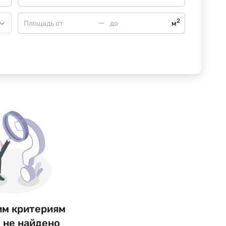
2
м
им критериям
 не найдено