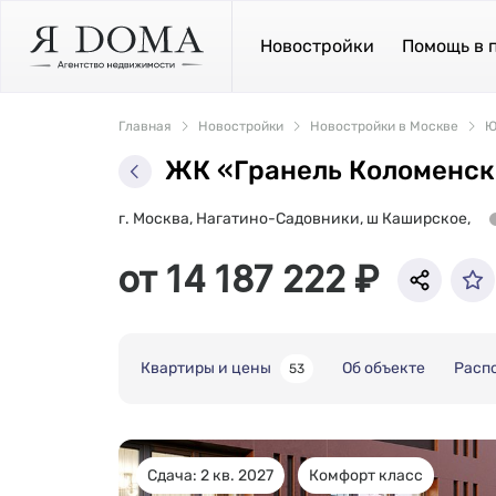
Новостройки
Помощь в 
Главная
Новостройки
Новостройки в Москве
Ю
ЖК «Гранель Коломенск
г. Москва, Нагатино-Садовники, ш Каширское,
от 14 187 222 ₽
Квартиры и цены
Об объекте
Расп
53
Сдача: 2 кв. 2027
Комфорт класс