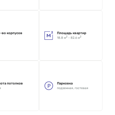
-во корпусов
Площадь квартир
2
2
18.8 м
- 82.6 м
ота потолков
Парковка
м
подземная, гостевая