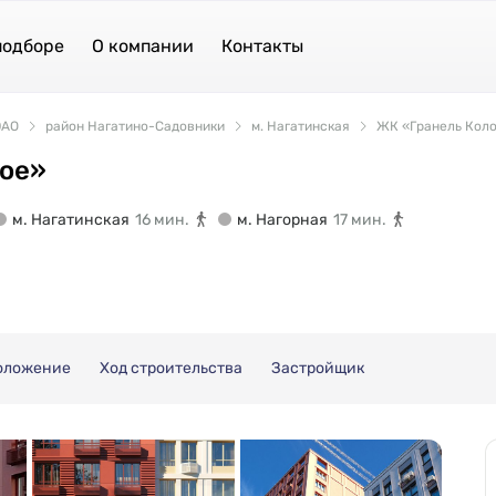
подборе
О компании
Контакты
АО
район Нагатино-Садовники
м. Нагатинская
ЖК «Гранель Кол
ое»
м. Нагатинская
16 мин.
м. Нагорная
17 мин.
оложение
Ход строительства
Застройщик