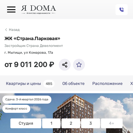
Назад
ЖК «Страна.Парковая»
Застройщик Страна Девелопмент
г. Мытищи, ул Комарова, 17а
от 9 011 200 ₽
Квартиры и цены
Об объекте
Расположение
Х
485
Сдача: 3-й квартал 2026 года
Квартиры и цены
Комфорт класс
Студия
1
2
3
4+