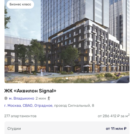
Бизнес класс
ЖК «Аквилон Signal»
м. Владыкино
2 мин
г. Москва
,
СВАО,
Отрадное,
проезд Сигнальный
,
8
2
277 апартаментов
от 286 412 ₽ за м
Студии
от 11 млн ₽