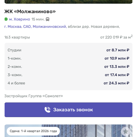
ЖК «Молжаниново»
м. Ховрино
15 мин.
г. Москва
,
САО,
Молжаниновский,
вблизи дер. Новая деревня
,
2
163 квартиры
от 220 019 ₽ за м
Студии
от 8.7 млн ₽
1-комн.
от 10.9 млн ₽
2-комн.
от 13.3 млн ₽
3-комн.
от 17.4 млн ₽
4 и более
от 24.3 млн ₽
Застройщик Группа «Самолет»
Заказать звонок
Сдача: 1-й квартал 2026 года