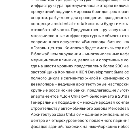
инфраструктура премиум-класа, которая включа
продукцией ведущих мировых брендов, рестораны
спортом, party-room для проведения праздничны
концепция residential + retail: жители будут им
стилобатной части. Предусмотрен круглосуточн
многочисленные инфраструктурные объекты стол
современного искусства «Винзавод», бизнес-квар
«Гоголь-центр». Комплекс будет иметь выезд в о
В ближайшем окружении – многочисленные кафе, 
медицинские клиники, деловые и спортивные ко
где на шести уровнях представлено более 200 ма
застройщика Компания IKON Development была ос
полного цикла в сегментах жилой и коммерческ
девелопера – ведущие архитектурные мастерски
крупные российские банки, предлагающие льгот
апартаментов «Дом Chkalov» было начато в 2018 
Генеральный подрядчик – международная компания
строительству автомобильного завода Mercedes B
Архитектура Дом Chkalov – единая композиция и
центра и четырехуровневого подземного паркинга
фасадов зданий, похожих на нью-йоркские небос