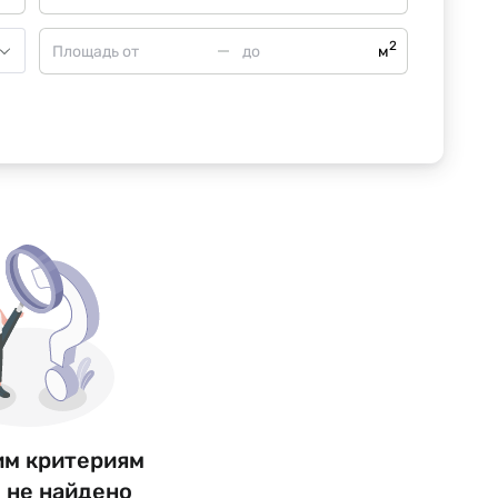
2
м
им критериям
 не найдено