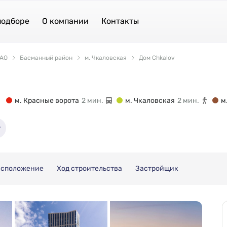
подборе
О компании
Контакты
АО
Басманный район
м. Чкаловская
Дом Chkalov
м. Красные ворота
2 мин.
м. Чкаловская
2 мин.
м
асположение
Ход строительства
Застройщик