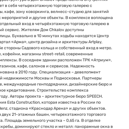
ет в себя четырехэтажную торговую галерею с
, кафе, зону коворкинга, велнесс-студию для занятий
х мероприятий и другие объекты. В комплексе воплощена
еть отдельный вход в четырёхэтажную торговую галерею в
ый сервис. Жителям Дом Chkalov доступны
ицы. Буквально в 10 минутах ходьбы находятся Центр
тал «Арма», центр дизайна и архитектуры Artplay,
бе стороны Садового кольца и собственный вход в метро.
кофейни, магазины street-retail, современные
мплексы. В соседнем здании расположен ТРК «Атриум»,
газинов, кафе, салонов и сервисов. Надежность
нована в 2010 году. Специализация – девелопмент
ой недвижимости Москвы и Подмосковья. Партнеры
е, международные генподрядчики, дизайнерские бюро и
ное кредитование. Строительство комплекса
году. Авторы проекта – архитектурное бюро SPEECH.
 Esta Construction, которая известна в России по
enz, стадиона «Краснодар Арена» и других объектов.
з двух 21-этажных башен, четырехэтажного торгового
. Площадь земельного участка – 0,65 га. В отделке
кребы, доминируют стекло и металл: панорамные окна в