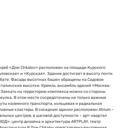
креб «Дом Chkalov» расположен на площади Курского
каловская» и «Курская». Здание достигает в высоту почти
лобате. Фасады высотных башен обращены на Садовое
 сталинские высотки, Кремль, ансамбль зданий «Москва-
 Заехать на территорию комплекса можно со стороны
реулка. В этом месте сосредоточены не только важные
руты наземного транспорта, кольцевая и радиальная
ативные кластеры. В соседнем здании расположен Atrium –
ельных центров, в шаговой доступности – арт-квартал
ОД», центр дизайна и архитектуры ARTPLAY, театр
фраструктура В Дом Chkalov представлена внутренняя