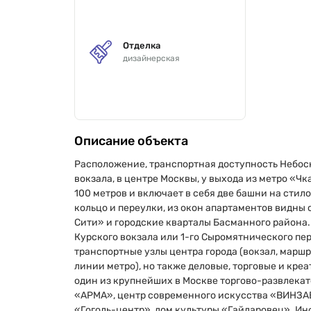
Отделка
дизайнерская
Описание объекта
Расположение, транспортная доступность Небос
вокзала, в центре Москвы, у выхода из метро «Ч
100 метров и включает в себя две башни на сти
кольцо и переулки, из окон апартаментов видны
Сити» и городские кварталы Басманного района.
Курского вокзала или 1-го Сыромятнического пе
транспортные узлы центра города (вокзал, марш
линии метро), но также деловые, торговые и кре
один из крупнейших в Москве торгово-развлекат
«АРМА», центр современного искусства «ВИНЗАВ
«Гоголь-центр», дом культуры «Гайдаровец». Ин