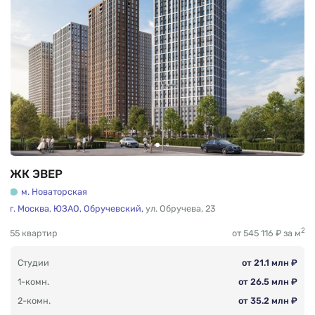
ЖК ЭВЕР
м. Новаторская
г. Москва
,
ЮЗАО,
Обручевский,
ул. Обручева
,
23
2
55 квартир
от 545 116 ₽ за м
Студии
от 21.1 млн ₽
1-комн.
от 26.5 млн ₽
2-комн.
от 35.2 млн ₽