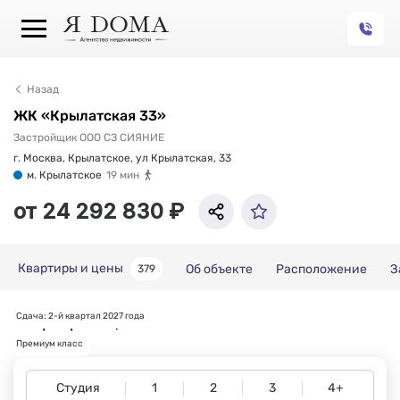
Назад
ЖК «Крылатская 33»
Застройщик ООО СЗ СИЯНИЕ
г. Москва, Крылатское, ул Крылатская, 33
м. Крылатское
19 мин
от 24 292 830 ₽
Квартиры и цены
Об объекте
Расположение
З
379
Сдача: 2-й квартал 2027 года
Квартиры и цены
Премиум класс
Студия
1
2
3
4+