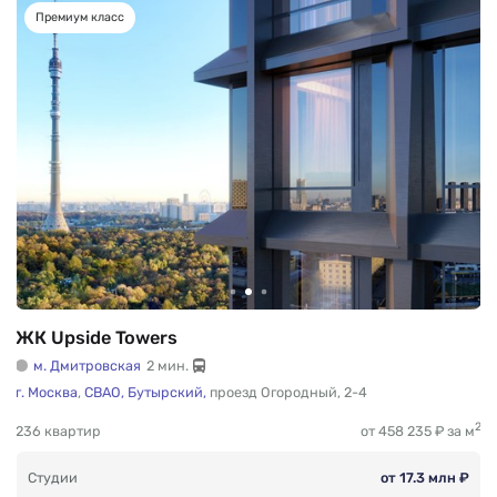
Премиум класс
ЖК Upside Towers
м. Дмитровская
2 мин.
г. Москва
,
СВАО,
Бутырский,
проезд Огородный
,
2-4
2
236 квартир
от 458 235 ₽ за м
Студии
от 17.3 млн ₽