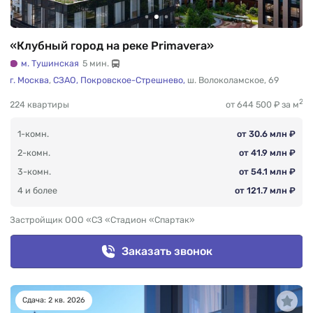
«Клубный город на реке Primavera»
м. Тушинская
5 мин.
г. Москва
,
СЗАО,
Покровское-Стрешнево,
ш. Волоколамское
,
69
2
224 квартиры
от 644 500 ₽ за м
1-комн.
от 30.6 млн ₽
2-комн.
от 41.9 млн ₽
3-комн.
от 54.1 млн ₽
4 и более
от 121.7 млн ₽
Застройщик ООО «СЗ «Стадион «Спартак»
Заказать звонок
Сдача: 2 кв. 2026