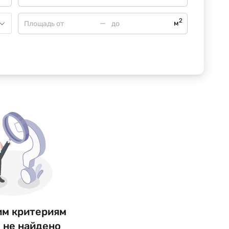
2
м
им критериям
 не найдено