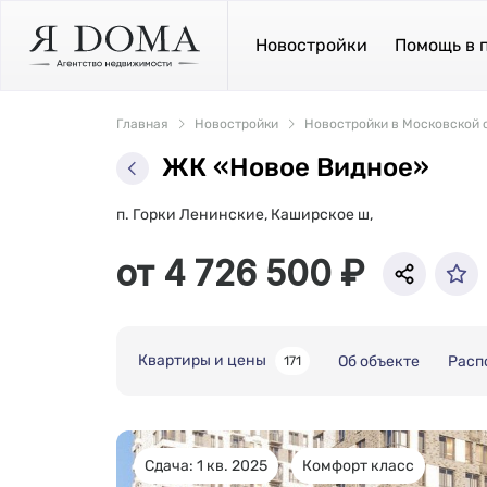
Новостройки
Помощь в 
Главная
Новостройки
Новостройки в Московской 
ЖК «Новое Видное»
п. Горки Ленинские, Каширское ш,
от 4 726 500 ₽
Квартиры и цены
Об объекте
Расп
171
Сдача: 1 кв. 2025
Комфорт класс