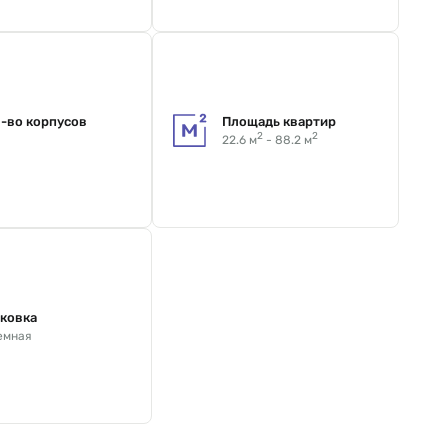
-во корпусов
Площадь квартир
2
2
22.6 м
- 88.2 м
ковка
емная