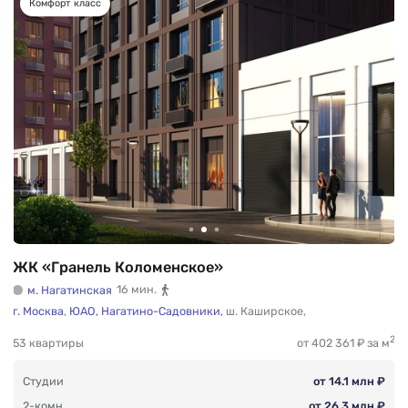
Комфорт класс
ЖК «Гранель Коломенское»
м. Нагатинская
16 мин.
г. Москва
,
ЮАО,
Нагатино-Садовники,
ш. Каширское
,
2
53 квартиры
от 402 361 ₽ за м
Студии
от 14.1 млн ₽
2-комн.
от 26.3 млн ₽