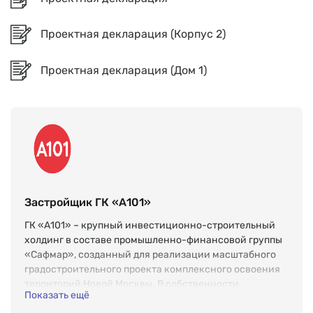
Проектная декларация (Корпус 2)
Проектная декларация (Дом 1)
Застройщик ГК «А101»
ГК «А101» – крупный инвестиционно-строительный
холдинг в составе промышленно-финансовой группы
«Сафмар», созданный для реализации масштабного
градостроительного проекта комплексного освоения
территорий Новой Москвы. В собственности
Показать ещё
компании находится около 2500 га земель по