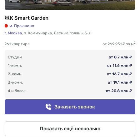
ЖК Smart Garden
м. Прокшино
г. Москва
,
п. Коммунарка
,
Лесные поляны 5-я
,
2
261 квартира
от 269 931 ₽ за м
Студии
от 8.7 млн ₽
1-комн.
от 11.6 млн ₽
2-комн.
от 16.7 млн ₽
3-комн.
от 19.1 млн ₽
4 и более
от 20.8 млн ₽
Заказать звонок
Показать ещё несколько