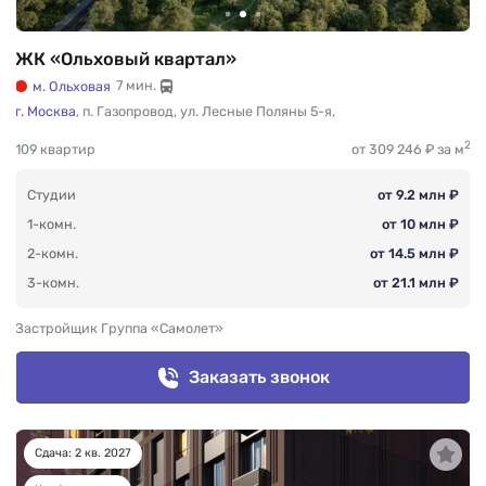
ЖК «Ольховый квартал»
м. Ольховая
7 мин.
г. Москва
,
п. Газопровод
,
ул. Лесные Поляны 5-я
,
2
109 квартир
от 309 246 ₽ за м
Студии
от 9.2 млн ₽
1-комн.
от 10 млн ₽
2-комн.
от 14.5 млн ₽
3-комн.
от 21.1 млн ₽
Застройщик Группа «Самолет»
Заказать звонок
Сдача: 2 кв. 2027