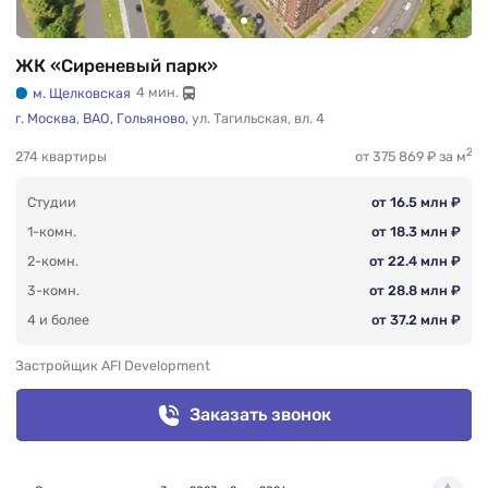
ЖК «Сиреневый парк»
м. Щелковская
4 мин.
г. Москва
,
ВАО,
Гольяново,
ул. Тагильская
,
вл. 4
2
274 квартиры
от 375 869 ₽ за м
Студии
от 16.5 млн ₽
1-комн.
от 18.3 млн ₽
2-комн.
от 22.4 млн ₽
3-комн.
от 28.8 млн ₽
4 и более
от 37.2 млн ₽
Застройщик AFI Development
Заказать звонок