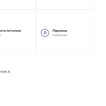
ота потолков
Парковка
м
подземная
кое, 6