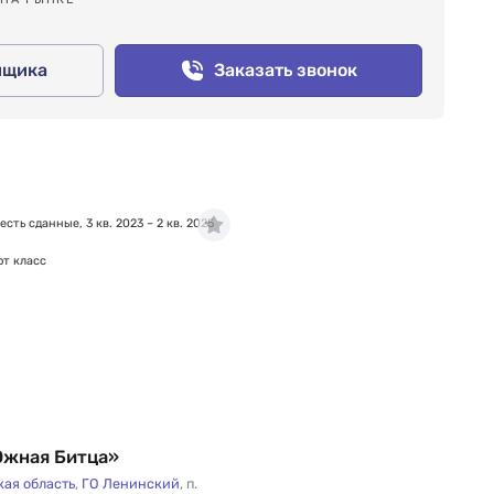
йщика
Заказать звонок
есть сданные, 3 кв. 2023 – 2 кв. 2025
т класс
жная Битца»
ая область
,
ГО Ленинский
,
п.