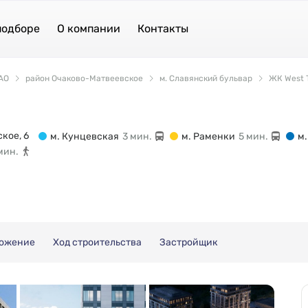
подборе
О компании
Контакты
АО
район Очаково-Матвеевское
м. Славянский бульвар
ЖК West 
кое, 6
м. Кунцевская
3 мин.
м. Раменки
5 мин.
м
мин.
ожение
Ход строительства
Застройщик