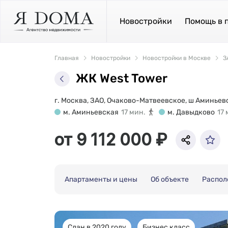
Новостройки
Помощь в 
Главная
Новостройки
Новостройки в Москве
З
ЖК West Tower
г. Москва, ЗАО, Очаково-Матвеевское, ш Аминьевс
м. Аминьевская
17 мин.
м. Давыдково
17 
от 9 112 000 ₽
Апартаменты и цены
Об объекте
Распол
Сдан в 2020 году
Бизнес класс