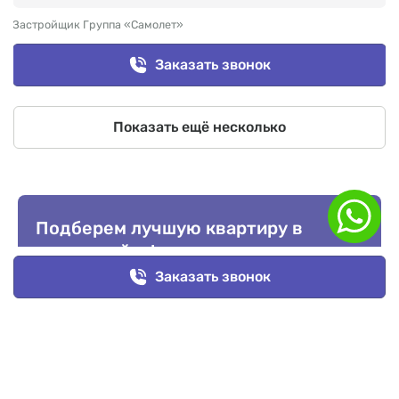
Застройщик Группа «Самолет»
Заказать звонок
Показать ещё несколько
Подберем лучшую квартиру в
новостройке!
Заказать звонок
Оставьте заявку или
пройдите опрос
и мы подберем
выгодное предложение для вас.
Перезвоните мне