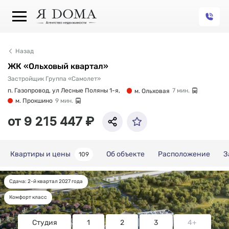
Назад
ЖК «Ольховый квартал»
Застройщик Группа «Самолет»
п. Газопровод, ул Лесные Поляны 1-я,
м. Ольховая
7 мин.
м. Прокшино
9 мин.
от 9 215 447 ₽
Квартиры и цены
Об объекте
Расположение
З
109
Сдача: 2-й квартал 2027 года
Квартиры и цены
Комфорт класс
Студия
1
2
3
4+