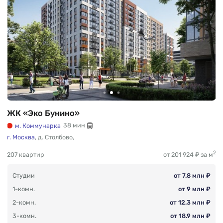
ЖК «Эко Бунино»
м. Коммунарка
38 мин
г. Москва
,
д. Столбово
,
2
207 квартир
от 201 924 ₽ за м
Студии
от 7.8 млн ₽
1-комн.
от 9 млн ₽
2-комн.
от 12.3 млн ₽
3-комн.
от 18.9 млн ₽