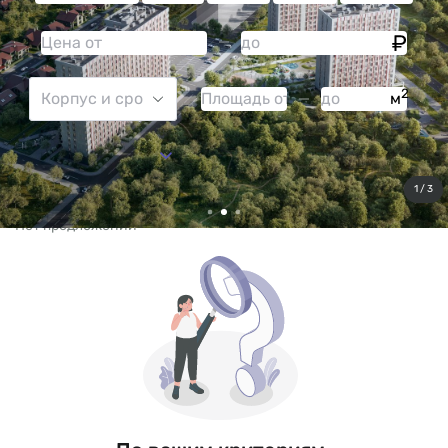
2
м
Больше фильтров
Сбросить все
1 / 3
Нет предложений