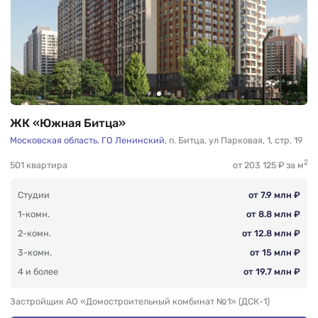
ЖК «Южная Битца»
Московская область
,
ГО Ленинский
,
п. Битца
,
ул Парковая
,
1, стр. 19
2
501 квартира
от 203 125 ₽ за м
Студии
от 7.9 млн ₽
1-комн.
от 8.8 млн ₽
2-комн.
от 12.8 млн ₽
3-комн.
от 15 млн ₽
4 и более
от 19.7 млн ₽
Застройщик АО «Домостроительный комбинат №1» (ДСК-1)