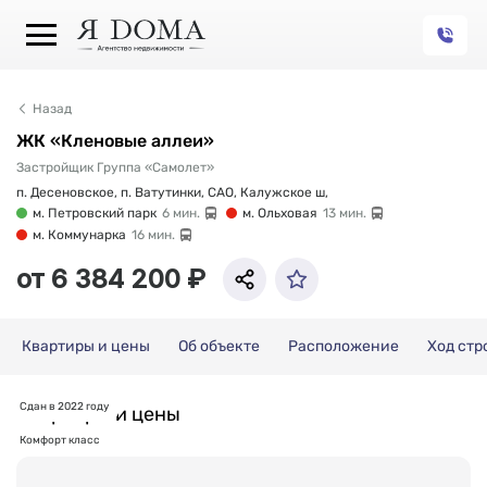
Назад
ЖК «Кленовые аллеи»
Застройщик Группа «Самолет»
п. Десеновское, п. Ватутинки, САО, Калужское ш,
м. Петровский парк
6 мин.
м. Ольховая
13 мин.
м. Коммунарка
16 мин.
от 6 384 200 ₽
Квартиры и цены
Об объекте
Расположение
Ход стр
Сдан в 2022 году
Квартиры и цены
Комфорт класс