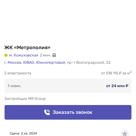
становятся обладателями многочисленных
престижных наград и премий.
ЖК «Метрополия»
м. Кожуховская
2 мин.
г. Москва
,
ЮВАО,
Южнопортовый,
пр-т Волгоградский
,
32
2
2 апартамента
от 518 115 ₽ за м
1-комн.
от 24 млн ₽
Застройщик MR Group
Заказать звонок
Сдача: 2 кв. 2024