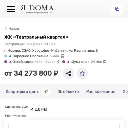
Назад
ЖК «Театральный квартал»
Застройщик Концерн «КРОСТ»
г. Москва, СЗАО, Хорошёво-Мнёвники, ул Расплетина, 3
м. Народное Ополчение
5 мин.
м. Октябрьское поле
16 мин.
м. Щукинская
24 мин
от 34 273 800 ₽
Квартиры и цены
Об объекте
Расположение
Хо
47
Сдача: 1 кв. 2024
Квартиры и цены
Премиум класс