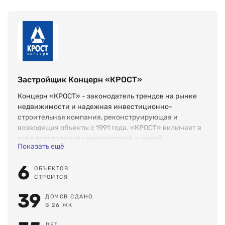
Застройщик Концерн «КРОСТ»
Концерн «КРОСТ» - законодатель трендов на рынке
недвижимости и надежная инвестиционно-
строительная компания, реконструирующая и
возводящая объекты с 1991 года. «КРОСТ» включает в
себя девелопмент коммерческой и жилой
Показать ещё
недвижимости, а также строительный и
промышленный комплекс. В портфеле концерна
6
ОБЪЕКТОВ
насчитывается 4.5 млн кв. метров реализованных
СТРОИТСЯ
проектов. В их числе более 800 жилых, спортивных и
промышленных зданий, бизнес-центров, детских
39
ДОМОВ СДАНО
учреждений и даже православные храмы. Концерн
В 26 ЖК
«КРОСТ» конструирует комфортную среду для жизни,
не забывая о культурной составляющей проекта.
ЛЕТ