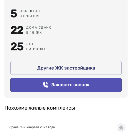
соответствия цена-качество. В портфеле предприятия
5
ОБЪЕКТОВ
представлены жилой комплекс «Сходненская», дом
СТРОИТСЯ
на Коровинском шоссе, многофункциональный
комплекс YE`S и другие объекты.
22
ДОМА СДАНО
В 18 ЖК
25
ЛЕТ
НА РЫНКЕ
Другие ЖК застройщика
Заказать звонок
Похожие жилые комплексы
Сдача: 2-й квартал 2027 года