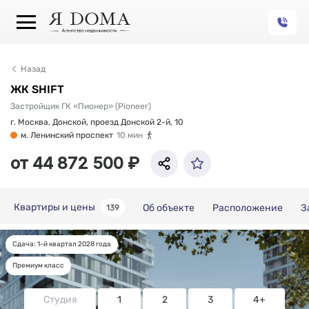
Назад
ЖК SHIFT
Застройщик ГК «Пионер» (Pioneer)
г. Москва, Донской, проезд Донской 2-й, 10
м. Ленинский проспект
10 мин
от 44 872 500 ₽
Квартиры и цены
Об объекте
Расположение
З
139
Сдача: 1-й квартал 2028 года
Квартиры и цены
Премиум класс
Студия
1
2
3
4+