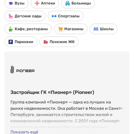
Вузы
Аптеки
Больницы
Детские сады
Спортзалы
Кафе, рестораны
Магазины
Школы
Парковки
Похожие ЖК
Застройщик ГК «Пионер» (Pioneer)
Группа компаний «Пионер» — одна из лучших на
рынке недвижимости. Она работает в Москве и Санкт-
Петербурге, занимается строительством жилой и
коммерческой недвижимости. С 2001 года «Пионер»
воплотил в жизнь множество инвестиционных
Показать ещё
проектов, основанных на принципе оптимального