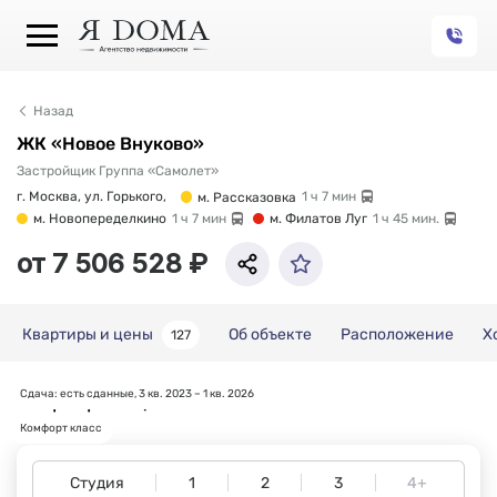
Назад
ЖК «Новое Внуково»
Застройщик Группа «Самолет»
г. Москва, ул. Горького,
м. Рассказовка
1 ч 7 мин
м. Новопеределкино
1 ч 7 мин
м. Филатов Луг
1 ч 45 мин.
от 7 506 528 ₽
Квартиры и цены
Об объекте
Расположение
Х
127
Сдача: есть сданные, 3 кв. 2023 – 1 кв. 2026
Квартиры и цены
Комфорт класс
Студия
1
2
3
4+