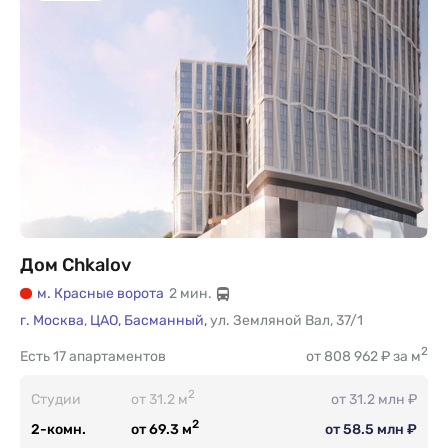
Дом Chkalov
м. Красные ворота
2 мин.
г. Москва
,
ЦАО,
Басманный,
ул. Земляной Вал
,
37/1
2
Есть
17 апартаментов
от 808 962 ₽ за м
2
Студии
от 31.2 м
от 31.2 млн ₽
2
2-комн.
от 69.3 м
от 58.5 млн ₽