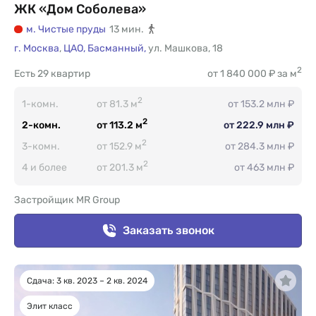
ЖК «Дом Соболева»
м. Чистые пруды
13 мин.
г. Москва
,
ЦАО,
Басманный,
ул. Машкова
,
18
2
Есть
29 квартир
от 1 840 000 ₽ за м
2
1-комн.
от 81.3 м
от 153.2 млн ₽
2
2-комн.
от 113.2 м
от 222.9 млн ₽
2
3-комн.
от 152.9 м
от 284.3 млн ₽
2
4 и более
от 201.3 м
от 463 млн ₽
Застройщик MR Group
Заказать звонок
Сдача: 3 кв. 2023 – 2 кв. 2024
Элит класс