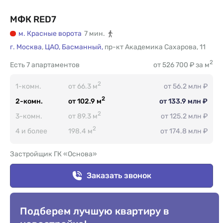
МФК RED7
м. Красные ворота
7 мин.
г. Москва
,
ЦАО,
Басманный,
пр-кт Академика Сахарова
,
11
2
Есть
7 апартаментов
от 526 700 ₽ за м
2
1-комн.
от 66.3 м
от 56.2 млн ₽
2
2-комн.
от 102.9 м
от 133.9 млн ₽
2
3-комн.
от 89.3 м
от 125.2 млн ₽
2
4 и более
198.4 м
от 174.8 млн ₽
Застройщик ГК «Основа»
Заказать звонок
Подберем лучшую квартиру в