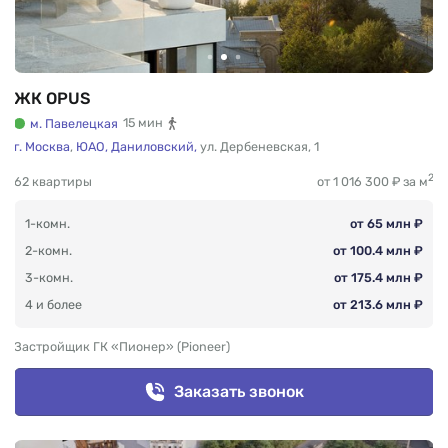
ЖК OPUS
м. Павелецкая
15 мин
г. Москва
,
ЮАО,
Даниловский,
ул. Дербеневская
,
1
2
62 квартиры
от 1 016 300 ₽ за м
1-комн.
от 65 млн ₽
2-комн.
от 100.4 млн ₽
3-комн.
от 175.4 млн ₽
4 и более
от 213.6 млн ₽
Застройщик ГК «Пионер» (Pioneer)
Заказать звонок