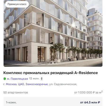
Премиум класс
Комплекс премиальных резиденций A-Residence
м. Павелецкая
13 мин.
г. Москва
,
ЦАО,
Замоскворечье,
ул. Садовническая
,
2
50 апартаментов
от 1 030 000 ₽ за м
1-комн.
от 64.3 млн ₽