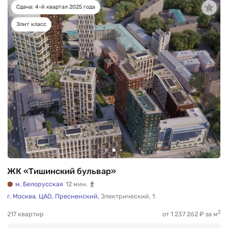
Сдача: 4-й квартал 2025 года
Элит класс
ЖК «Тишинский бульвар»
м. Белорусская
12 мин.
г. Москва
,
ЦАО,
Пресненский,
Электрический
,
1
2
217 квартир
от 1 237 262 ₽ за м