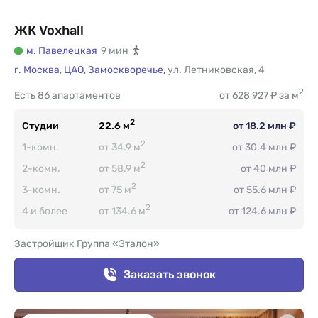
ЖК Voxhall
м. Павелецкая
9 мин
г. Москва
,
ЦАО,
Замоскворечье,
ул. Летниковская
,
4
2
Есть
86 апартаментов
от 628 927 ₽ за м
2
Студии
22.6 м
от 18.2 млн ₽
2
1-комн.
от 34.9 м
от 30.4 млн ₽
2
2-комн.
от 58.9 м
от 40 млн ₽
2
3-комн.
от 75 м
от 55.6 млн ₽
2
4 и более
от 134.6 м
от 124.6 млн ₽
Застройщик Группа «Эталон»
Заказать звонок