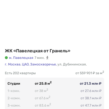
ЖК «Павелецкая от Гранель»
м. Павелецкая
7 мин.
г. Москва
,
ЦАО,
Замоскворечье,
ул. Дубининская
,
2
Есть
202 квартиры
от 559 901 ₽ за м
2
Студии
от 25.8 м
от 21.3 млн ₽
2
1-комн.
от 38 м
от 27.6 млн ₽
2
2-комн.
от 67.6 м
от 38.1 млн ₽
2
3-комн.
от 83.6 м
от 47.7 млн ₽