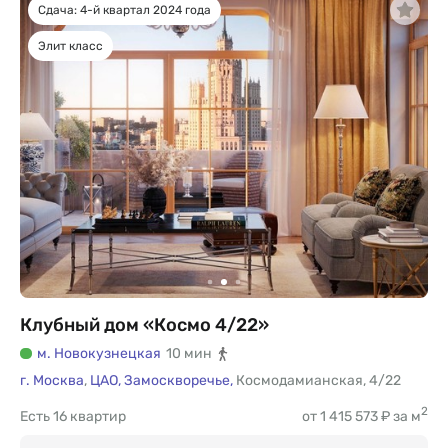
Сдача: 4-й квартал 2024 года
Элит класс
Клубный дом «Космо 4/22»
м. Новокузнецкая
10 мин
г. Москва
,
ЦАО,
Замоскворечье,
Космодамианская
,
4/22
2
Есть
16 квартир
от 1 415 573 ₽ за м