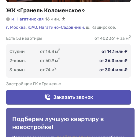
ЖК «Гранель Коломенское»
м. Нагатинская
16 мин.
г. Москва
,
ЮАО,
Нагатино-Садовники,
ш. Каширское
,
2
Есть
53 квартиры
от 402 361 ₽ за м
2
Студии
от 18.8 м
от 14.1 млн ₽
2
2-комн.
от 60.9 м
от 26.3 млн ₽
2
3-комн.
от 74 м
от 30.4 млн ₽
Застройщик ГК «Гранель»
Заказать звонок
Подберем лучшую квартиру в
новостройке!