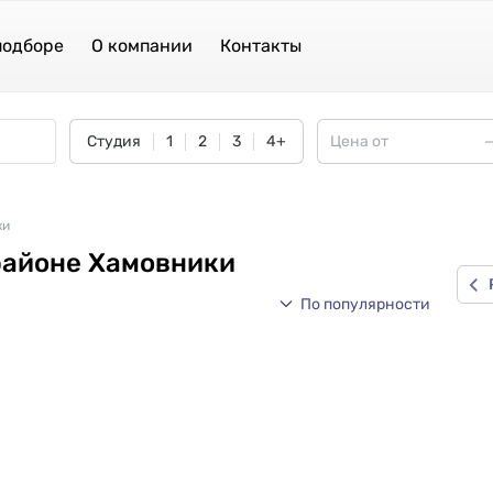
подборе
О компании
Контакты
Студия
1
2
3
4+
ки
районе Хамовники
По популярности