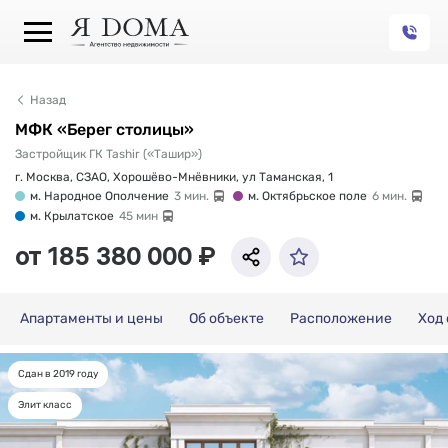
Назад
МФК «Берег столицы»
Застройщик ГК Tashir («Ташир»)
г. Москва, СЗАО, Хорошёво-Мнёвники, ул Таманская, 1
м. Народное Ополчение
3 мин.
м. Октябрьское поле
6 мин.
м. Крылатское
45 мин
от 185 380 000 ₽
Апартаменты и цены
Об объекте
Расположение
Ход
Сдан в 2019 году
Апартаменты и цены
Элит класс