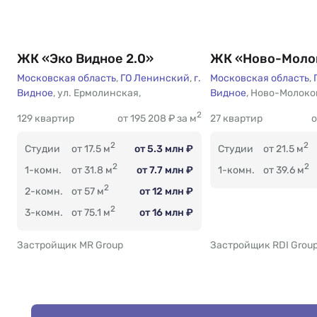
ЖК «Эко Видное 2.0»
ЖК «Ново-Моло
Московская область
,
ГО Ленинский
,
г.
Московская область
,
Видное
Есть
,
ул. Ермолинская
,
Видное
Есть
,
Ново-Молоко
2
129 квартир
от 195 208 ₽ за м
27 квартир
о
2
2
Студии
от 17.5 м
от 5.3 млн ₽
Студии
от 21.5 м
2
2
1-комн.
от 31.8 м
от 7.7 млн ₽
1-комн.
от 39.6 м
2
2-комн.
от 57 м
от 12 млн ₽
2
3-комн.
от 75.1 м
от 16 млн ₽
Застройщик MR Group
Застройщик RDI Grou