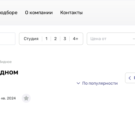
подборе
О компании
Контакты
Студия
1
2
3
4+
 Видное
идном
По популярности
 кв. 2024