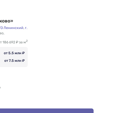
ково»
ГО Ленинский
,
г.
во
,
2
т 186 692 ₽ за м
от 5.5 млн ₽
от 7.5 млн ₽
p