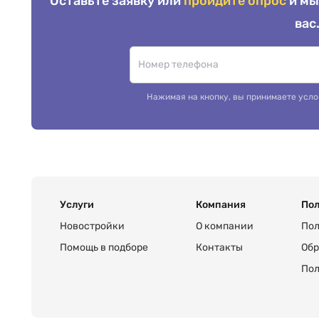
Оставьте заявку или
пройдите опрос
и мы
вас
Нажимая на кнопку, вы принимаете усло
Услуги
Компания
Пол
Новостройки
О компании
Пол
Помощь в подборе
Контакты
Обр
Пол