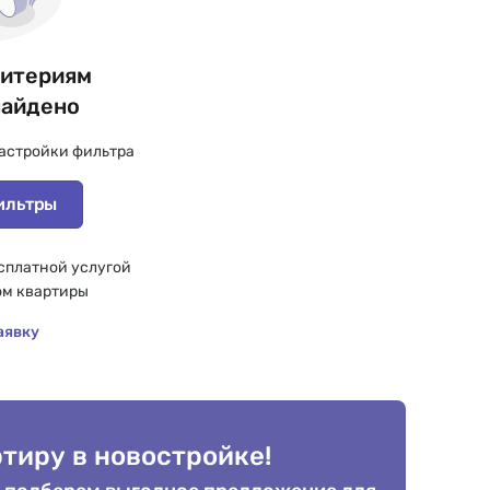
ритериям
найдено
астройки фильтра
ильтры
сплатной услугой
ом квартиры
аявку
тиру в новостройке!