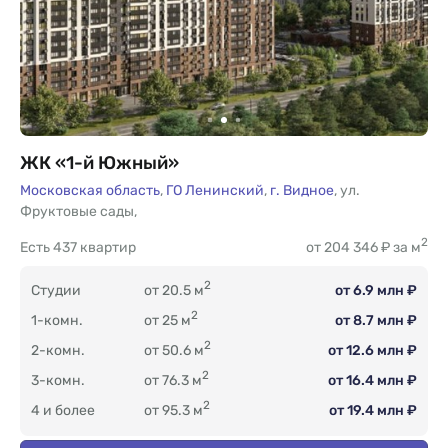
ЖК «1-й Южный»
Московская область
,
ГО Ленинский
,
г. Видное
,
ул.
Фруктовые сады
,
2
Есть
437 квартир
от 204 346 ₽ за м
2
Студии
от 20.5 м
от 6.9 млн ₽
2
1-комн.
от 25 м
от 8.7 млн ₽
2
2-комн.
от 50.6 м
от 12.6 млн ₽
2
3-комн.
от 76.3 м
от 16.4 млн ₽
2
4 и более
от 95.3 м
от 19.4 млн ₽