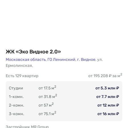
ЖК «Эко Видное 2.0»
Московская область
,
ГО Ленинский
,
г. Видное
,
ул.
Ермолинская
,
2
Есть
129 квартир
от 195 208 ₽ за м
2
Студии
от 17.5 м
от 5.3 млн ₽
2
1-комн.
от 31.8 м
от 7.7 млн ₽
2
2-комн.
от 57 м
от 12 млн ₽
2
3-комн.
от 75.1 м
от 16 млн ₽
Застройщик MR Group