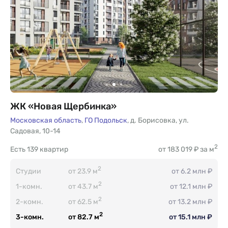
ЖК «Новая Щербинка»
Московская область
,
ГО Подольск
,
д. Борисовка
,
ул.
Садовая
,
10-14
2
Есть
139 квартир
от 183 019 ₽ за м
2
Студии
от 23.9 м
от 6.2 млн ₽
2
1-комн.
от 43.7 м
от 12.1 млн ₽
2
2-комн.
от 62.5 м
от 13.2 млн ₽
2
3-комн.
от 82.7 м
от 15.1 млн ₽