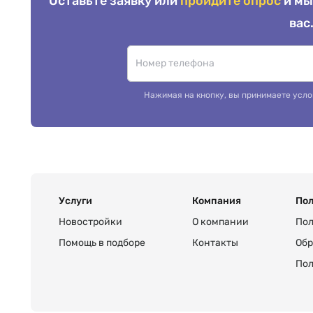
Оставьте заявку или
пройдите опрос
и мы
вас
Нажимая на кнопку, вы принимаете усло
Услуги
Компания
Пол
Новостройки
О компании
Пол
Помощь в подборе
Контакты
Обр
Пол