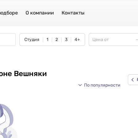
подборе
О компании
Контакты
Студия
1
2
3
4+
йоне Вешняки
По популярности