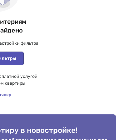
ритериям
найдено
астройки фильтра
ильтры
сплатной услугой
ом квартиры
аявку
тиру в новостройке!