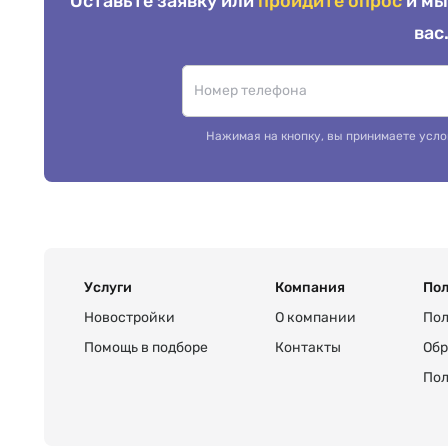
Оставьте заявку или
пройдите опрос
и мы
вас
Нажимая на кнопку, вы принимаете усло
Услуги
Компания
Пол
Новостройки
О компании
Пол
Помощь в подборе
Контакты
Обр
Пол