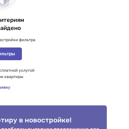
ритериям
найдено
астройки фильтра
ильтры
сплатной услугой
ом квартиры
аявку
тиру в новостройке!