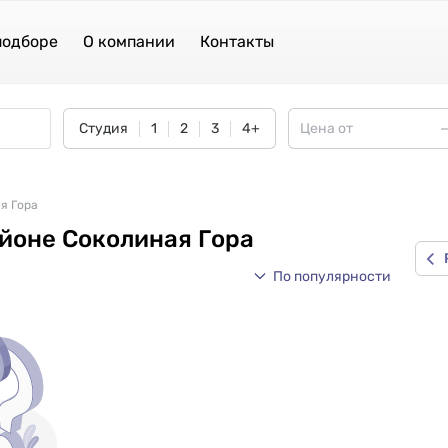
подборе
О компании
Контакты
Студия
1
2
3
4+
я Гора
йоне Соколиная Гора
По популярности