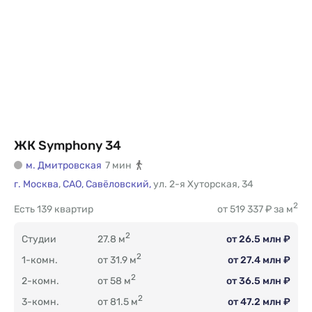
ЖК Symphony 34
м. Дмитровская
7 мин
г. Москва
,
САО,
Савёловский,
ул. 2-я Хуторская
,
34
2
Есть
139 квартир
от 519 337 ₽ за м
2
Студии
27.8 м
от 26.5 млн ₽
2
1-комн.
от 31.9 м
от 27.4 млн ₽
2
2-комн.
от 58 м
от 36.5 млн ₽
2
3-комн.
от 81.5 м
от 47.2 млн ₽