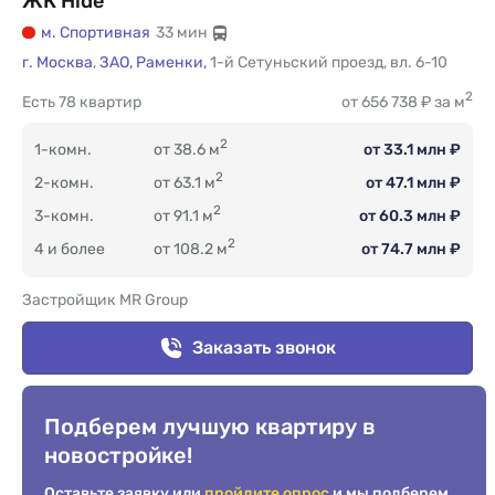
ЖК Hide
м. Спортивная
33 мин
г. Москва
,
ЗАО,
Раменки,
1-й Сетуньский проезд
,
вл. 6-10
2
Есть
78 квартир
от 656 738 ₽ за м
2
1-комн.
от 38.6 м
от 33.1 млн ₽
2
2-комн.
от 63.1 м
от 47.1 млн ₽
2
3-комн.
от 91.1 м
от 60.3 млн ₽
2
4 и более
от 108.2 м
от 74.7 млн ₽
Застройщик MR Group
Заказать звонок
Подберем лучшую квартиру в
новостройке!
Оставьте заявку или
пройдите опрос
и мы подберем