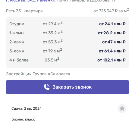
г. Москва
,
ЗАО,
Раменки,
пр-кт Генерала Дорохова
,
19
2
Есть
331 квартира
от 723 347 ₽ за м
2
Студии
от 29.4 м
от 24.1 млн ₽
2
1-комн.
от 35.2 м
от 28.2 млн ₽
2
2-комн.
от 53.3 м
от 47 млн ₽
2
3-комн.
от 79.6 м
от 61.4 млн ₽
2
4 и более
103.5 м
от 102.1 млн ₽
Застройщик Группа «Самолет»
Заказать звонок
Сдача: 2 кв. 2024
Бизнес класс