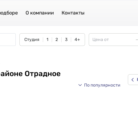
подборе
О компании
Контакты
Студия
1
2
3
4+
е
районе Отрадное
По популярности