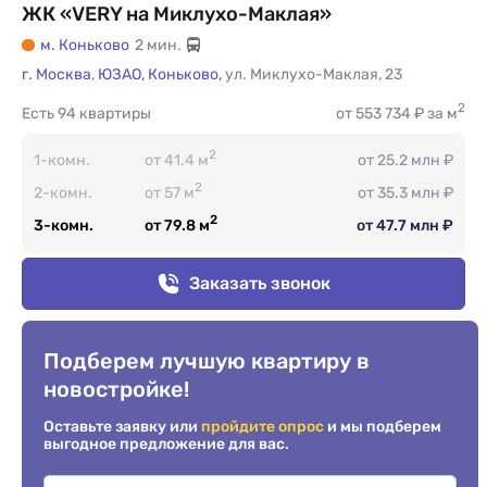
ЖК «VERY на Миклухо-Маклая»
м. Коньково
2 мин.
г. Москва
,
ЮЗАО,
Коньково,
ул. Миклухо-Маклая
,
23
2
Есть
94 квартиры
от 553 734 ₽ за м
2
1-комн.
от 41.4 м
от 25.2 млн ₽
2
2-комн.
от 57 м
от 35.3 млн ₽
2
3-комн.
от 79.8 м
от 47.7 млн ₽
Заказать звонок
Подберем лучшую квартиру в
новостройке!
Оставьте заявку или
пройдите опрос
и мы подберем
выгодное предложение для вас.