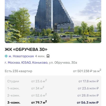
ЖК «ОБРУЧЕВА 30»
м. Новаторская
4 мин.
г. Москва
,
ЮЗАО,
Коньково,
ул. Обручева
,
30а
2
Есть
235 квартир
от 501 238 ₽ за м
2
Студии
от 23.6 м
от 17.8 млн ₽
2
1-комн.
от 34 м
от 23.6 млн ₽
2
2-комн.
от 52.6 м
от 28.8 млн ₽
2
3-комн.
от 79.7 м
от 56.3 млн ₽