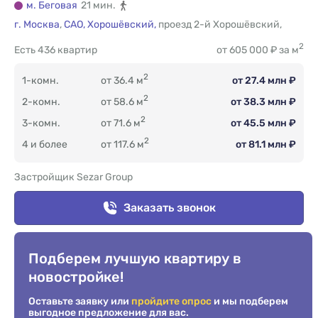
м. Беговая
21 мин.
г. Москва
,
САО,
Хорошёвский,
проезд 2-й Хорошёвский
,
2
Есть
436 квартир
от 605 000 ₽ за м
2
1-комн.
от 36.4 м
от 27.4 млн ₽
2
2-комн.
от 58.6 м
от 38.3 млн ₽
2
3-комн.
от 71.6 м
от 45.5 млн ₽
2
4 и более
от 117.6 м
от 81.1 млн ₽
Застройщик Sezar Group
Заказать звонок
Подберем лучшую квартиру в
новостройке!
Оставьте заявку или
пройдите опрос
и мы подберем
выгодное предложение для вас.