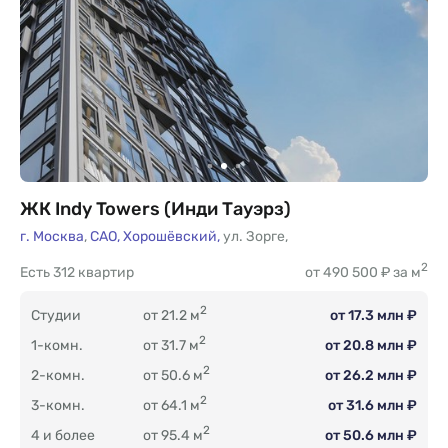
ЖК Indy Towers (Инди Тауэрз)
г. Москва
,
САО,
Хорошёвский,
ул. Зорге
,
2
Есть
312 квартир
от 490 500 ₽ за м
2
Студии
от 21.2 м
от 17.3 млн ₽
2
1-комн.
от 31.7 м
от 20.8 млн ₽
2
2-комн.
от 50.6 м
от 26.2 млн ₽
2
3-комн.
от 64.1 м
от 31.6 млн ₽
2
4 и более
от 95.4 м
от 50.6 млн ₽