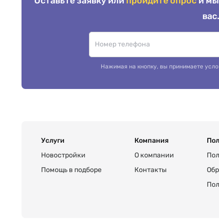
Оставьте заявку или
пройдите опрос
и мы
вас
Нажимая на кнопку, вы принимаете усло
Услуги
Компания
Пол
Новостройки
О компании
Пол
Помощь в подборе
Контакты
Обр
Пол