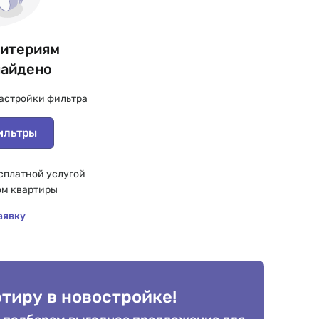
ритериям
найдено
астройки фильтра
ильтры
сплатной услугой
ом квартиры
аявку
тиру в новостройке!