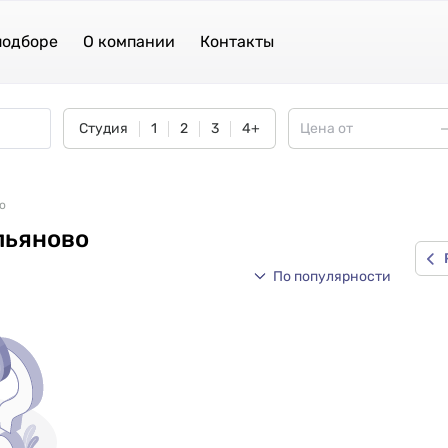
подборе
О компании
Контакты
Студия
1
2
3
4+
о
льяново
По популярности