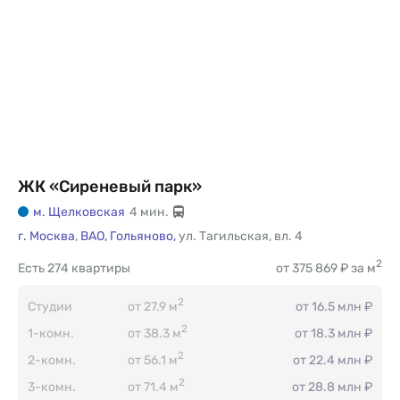
ЖК «Сиреневый парк»
м. Щелковская
4 мин.
г. Москва
,
ВАО,
Гольяново,
ул. Тагильская
,
вл. 4
2
Есть
274 квартиры
от 375 869 ₽ за м
2
Студии
от 27.9 м
от 16.5 млн ₽
2
1-комн.
от 38.3 м
от 18.3 млн ₽
2
2-комн.
от 56.1 м
от 22.4 млн ₽
2
3-комн.
от 71.4 м
от 28.8 млн ₽