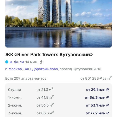
ЖК «River Park Towers Кутузовский»
м. Фили
14 мин.
г. Москва
,
ЗАО,
Дорогомилово,
проезд Кутузовский
,
16
2
Есть
209 апартаментов
от 801 283 ₽ за м
2
Студии
от 21.3 м
от 29.1 млн ₽
2
1-комн.
от 41.8 м
от 36.3 млн ₽
2
2-комн.
от 56.5 м
от 53.1 млн ₽
2
3-комн.
от 83.3 м
от 77.2 млн ₽