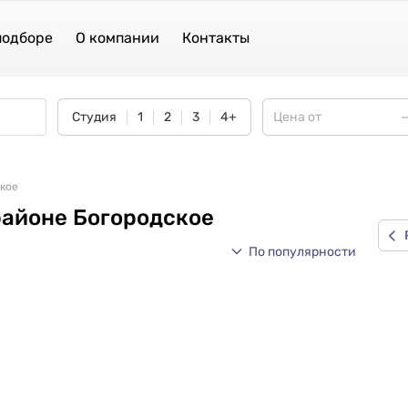
подборе
О компании
Контакты
Студия
1
2
3
4+
ское
районе Богородское
По популярности