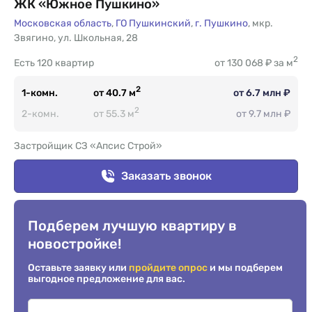
ЖК «Южное Пушкино»
Московская область
,
ГО Пушкинский
,
г. Пушкино
,
мкр.
Звягино
,
ул. Школьная
,
28
2
Есть
120 квартир
от 130 068 ₽ за м
2
1-комн.
от 40.7 м
от 6.7 млн ₽
2
2-комн.
от 55.3 м
от 9.7 млн ₽
Застройщик СЗ «Апсис Строй»
Заказать звонок
Подберем лучшую квартиру в
новостройке!
Оставьте заявку или
пройдите опрос
и мы подберем
выгодное предложение для вас.