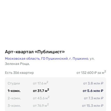
Арт-квартал «Публицист»
Московская область
,
ГО Пушкинский
,
г. Пушкино
,
ул.
Зеленая Роща
,
2
Есть
356 квартир
от 132 600 ₽ за м
2
Студии
от 17.6 м
от 3.8 млн ₽
2
1-комн.
от 31.7 м
от 5.6 млн ₽
2
2-комн.
от 43.6 м
от 7.3 млн ₽
2
3-комн.
от 76.9 м
от 15.3 млн ₽