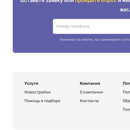
Оставьте заявку или
пройдите опрос
и мы
вас
Нажимая на кнопку, вы принимаете усло
Услуги
Компания
Пол
Новостройки
О компании
Пол
Помощь в подборе
Контакты
Обр
Пол