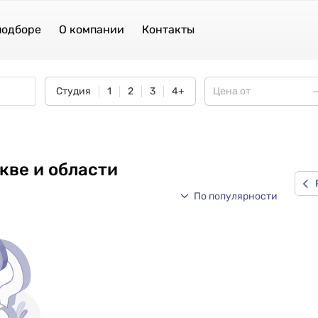
подборе
О компании
Контакты
Студия
1
2
3
4+
кве и области
По популярности