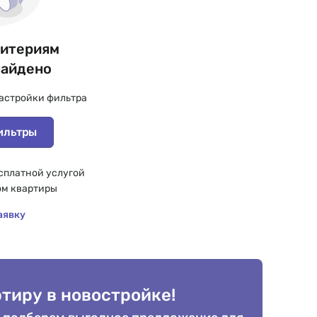
ритериям
найдено
астройки фильтра
ильтры
сплатной услугой
ом квартиры
аявку
тиру в новостройке!