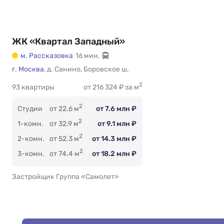
ЖК «Квартал Западный»
м. Рассказовка
16 мин.
г. Москва
Есть
,
д. Санино
,
Боровское ш
,
2
93 квартиры
от 216 324 ₽ за м
2
Студии
от 22.6 м
от 7.6 млн ₽
2
1-комн.
от 32.9 м
от 9.1 млн ₽
2
2-комн.
от 52.3 м
от 14.3 млн ₽
2
3-комн.
от 74.4 м
от 18.2 млн ₽
Застройщик Группа «Самолет»