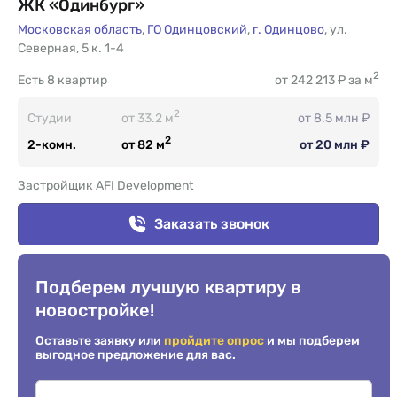
ЖК «Одинбург»
Московская область
,
ГО Одинцовский
,
г. Одинцово
,
ул.
Северная
,
5 к. 1-4
2
Есть
8 квартир
от 242 213 ₽ за м
2
Студии
от 33.2 м
от 8.5 млн ₽
2
2-комн.
от 82 м
от 20 млн ₽
Застройщик AFI Development
Заказать звонок
Подберем лучшую квартиру в
новостройке!
Оставьте заявку или
пройдите опрос
и мы подберем
выгодное предложение для вас.