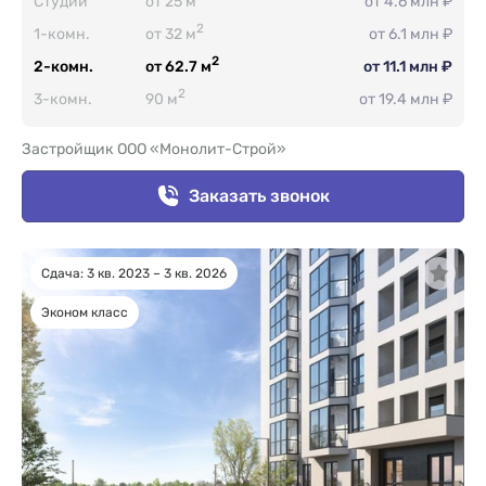
Студии
от 25 м
от 4.6 млн ₽
2
1-комн.
от 32 м
от 6.1 млн ₽
2
2-комн.
от 62.7 м
от 11.1 млн ₽
2
3-комн.
90 м
от 19.4 млн ₽
Застройщик ООО «Монолит-Строй»
Заказать звонок
Сдача: 3 кв. 2023 – 3 кв. 2026
Эконом класс