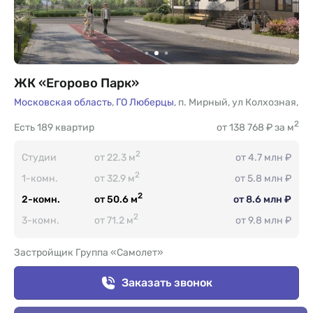
ЖК «Егорово Парк»
Московская область
,
ГО Люберцы
,
п. Мирный
,
ул Колхозная
,
2
Есть
189 квартир
от 138 768 ₽ за м
2
Студии
от 22.3 м
от 4.7 млн ₽
2
1-комн.
от 32.9 м
от 5.8 млн ₽
2
2-комн.
от 50.6 м
от 8.6 млн ₽
2
3-комн.
от 71.2 м
от 9.8 млн ₽
Застройщик Группа «Самолет»
Заказать звонок