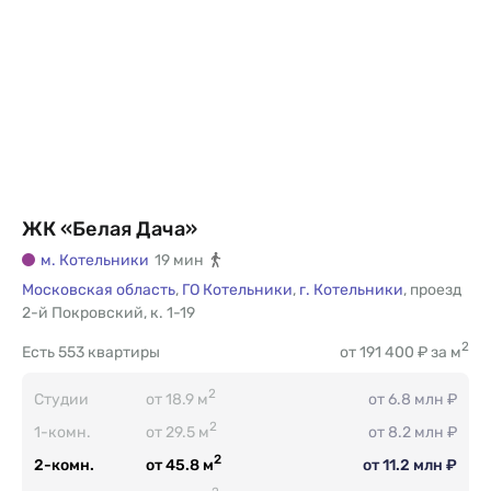
ЖК «Белая Дача»
м. Котельники
19 мин
Московская область
,
ГО Котельники
,
г. Котельники
,
проезд
2-й Покровский
,
к. 1-19
2
Есть
553 квартиры
от 191 400 ₽ за м
2
Студии
от 18.9 м
от 6.8 млн ₽
2
1-комн.
от 29.5 м
от 8.2 млн ₽
2
2-комн.
от 45.8 м
от 11.2 млн ₽