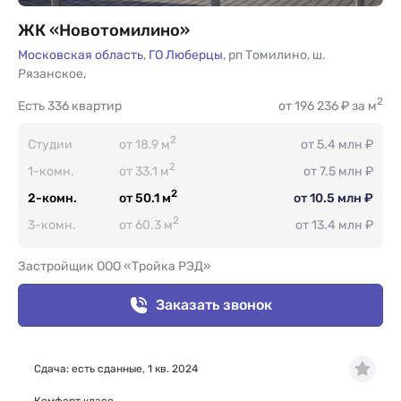
ЖК «Новотомилино»
Московская область
,
ГО Люберцы
,
рп Томилино
,
ш.
Рязанское
,
2
Есть
336 квартир
от 196 236 ₽ за м
2
Студии
от 18.9 м
от 5.4 млн ₽
2
1-комн.
от 33.1 м
от 7.5 млн ₽
2
2-комн.
от 50.1 м
от 10.5 млн ₽
2
3-комн.
от 60.3 м
от 13.4 млн ₽
Застройщик ООО «Тройка РЭД»
Заказать звонок
Сдача: есть сданные, 1 кв. 2024