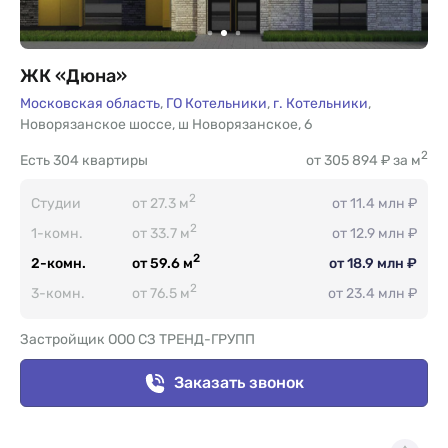
ЖК «Дюна»
Московская область
,
ГО Котельники
,
г. Котельники
,
Новорязанское шоссе
,
ш Новорязанское
,
6
2
Есть
304 квартиры
от 305 894 ₽ за м
2
Студии
от 27.3 м
от 11.4 млн ₽
2
1-комн.
от 33.7 м
от 12.9 млн ₽
2
2-комн.
от 59.6 м
от 18.9 млн ₽
2
3-комн.
от 76.5 м
от 23.4 млн ₽
Застройщик ООО СЗ ТРЕНД-ГРУПП
Заказать звонок