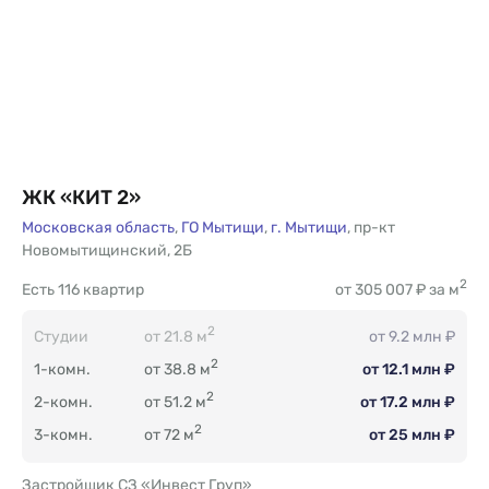
ЖК «КИТ 2»
Московская область
,
ГО Мытищи
,
г. Мытищи
,
пр-кт
Новомытищинский
,
2Б
2
Есть
116 квартир
от 305 007 ₽ за м
2
Студии
от 21.8 м
от 9.2 млн ₽
2
1-комн.
от 38.8 м
от 12.1 млн ₽
2
2-комн.
от 51.2 м
от 17.2 млн ₽
2
3-комн.
от 72 м
от 25 млн ₽
Застройщик СЗ «Инвест Груп»