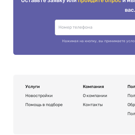
Оставьте заявку или
пройдите опрос
и мы
вас
Нажимая на кнопку, вы принимаете усло
Услуги
Компания
Пол
Новостройки
О компании
Пол
Помощь в подборе
Контакты
Обр
Пол