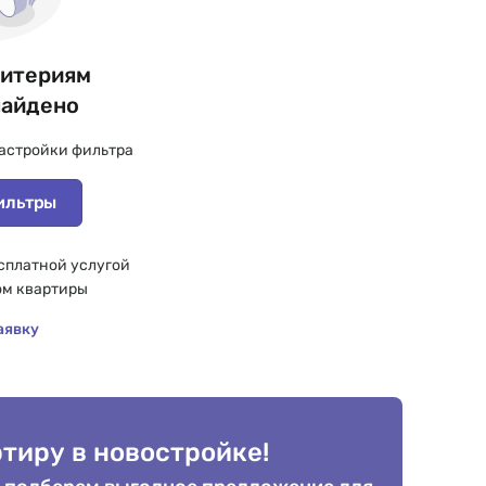
ритериям
найдено
астройки фильтра
ильтры
сплатной услугой
ом квартиры
аявку
тиру в новостройке!