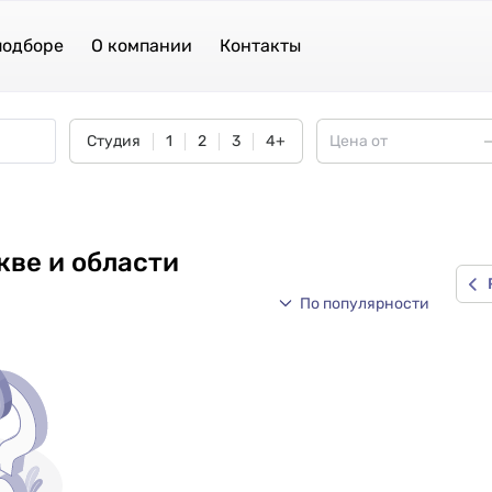
подборе
О компании
Контакты
Студия
1
2
3
4+
кве и области
По популярности