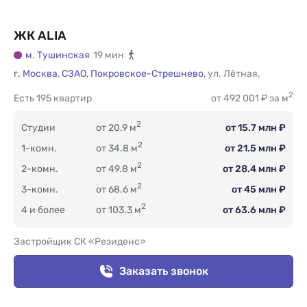
ЖК ALIA
м. Тушинская
19 мин
г. Москва
,
СЗАО,
Покровское-Стрешнево,
ул. Лётная
,
2
Есть
195 квартир
от 492 001 ₽ за м
2
Студии
от 20.9 м
от 15.7 млн ₽
2
1-комн.
от 34.8 м
от 21.5 млн ₽
2
2-комн.
от 49.8 м
от 28.4 млн ₽
2
3-комн.
от 68.6 м
от 45 млн ₽
2
4 и более
от 103.3 м
от 63.6 млн ₽
Застройщик СК «Резиденс»
Заказать звонок