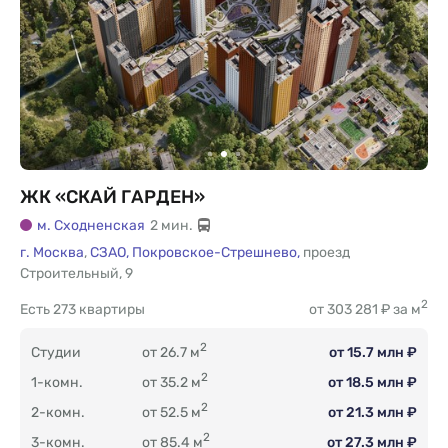
ЖК «СКАЙ ГАРДЕН»
м. Сходненская
2 мин.
г. Москва
,
СЗАО,
Покровское-Стрешнево,
проезд
Строительный
,
9
2
Есть
273 квартиры
от 303 281 ₽ за м
2
Студии
от 26.7 м
от 15.7 млн ₽
2
1-комн.
от 35.2 м
от 18.5 млн ₽
2
2-комн.
от 52.5 м
от 21.3 млн ₽
2
3-комн.
от 85.4 м
от 27.3 млн ₽