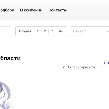
подборе
О компании
Контакты
Студия
1
2
3
4+
области
По популярности