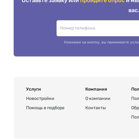
Оставьте заявку или
пройдите опрос
и мы
вас
Нажимая на кнопку, вы принимаете усло
Услуги
Компания
Пол
Новостройки
О компании
Пол
Помощь в подборе
Контакты
Обр
Пол