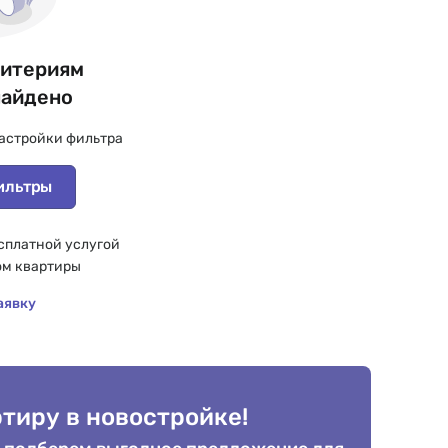
ритериям
найдено
астройки фильтра
ильтры
сплатной услугой
ом квартиры
аявку
тиру в новостройке!