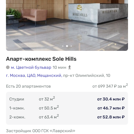
Апарт-комплекс Sole Hills
м. Цветной бульвар
10 мин
г. Москва
,
ЦАО,
Мещанский,
пр-кт Олимпийский
,
10
2
Есть
20 апартаментов
от 699 347 ₽ за м
2
Студии
от 32 м
от 30.4 млн ₽
2
1-комн.
от 50.5 м
от 46.7 млн ₽
2
2-комн.
от 63.4 м
от 52.8 млн ₽
Застройщик ООО ГСК «Лаврский»