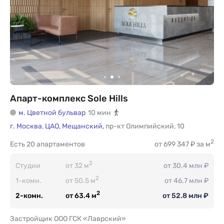
Апарт-комплекс Sole Hills
м. Цветной бульвар
10 мин
г. Москва
,
ЦАО,
Мещанский,
пр-кт Олимпийский
,
10
2
Есть
20 апартаментов
от 699 347 ₽ за м
2
Студии
от 32 м
от 30.4 млн ₽
2
1-комн.
от 50.5 м
от 46.7 млн ₽
2
2-комн.
от 63.4 м
от 52.8 млн ₽
Застройщик ООО ГСК «Лаврский»