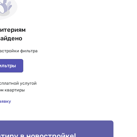
ритериям
найдено
астройки фильтра
ильтры
сплатной услугой
ом квартиры
аявку
тиру в новостройке!