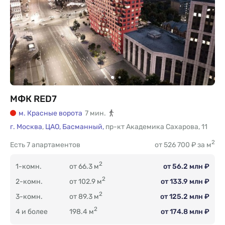
МФК RED7
м. Красные ворота
7 мин.
г. Москва
,
ЦАО,
Басманный,
пр-кт Академика Сахарова
,
11
2
Есть
7 апартаментов
от 526 700 ₽ за м
2
1-комн.
от 66.3 м
от 56.2 млн ₽
2
2-комн.
от 102.9 м
от 133.9 млн ₽
2
3-комн.
от 89.3 м
от 125.2 млн ₽
2
4 и более
198.4 м
от 174.8 млн ₽