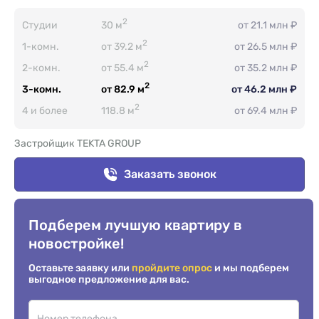
2
Студии
30 м
от 21.1 млн ₽
2
1-комн.
от 39.2 м
от 26.5 млн ₽
2
2-комн.
от 55.4 м
от 35.2 млн ₽
2
3-комн.
от 82.9 м
от 46.2 млн ₽
2
4 и более
118.8 м
от 69.4 млн ₽
Застройщик TEKTA GROUP
Заказать звонок
Подберем лучшую квартиру в
новостройке!
Оставьте заявку или
пройдите опрос
и мы подберем
выгодное предложение для вас.