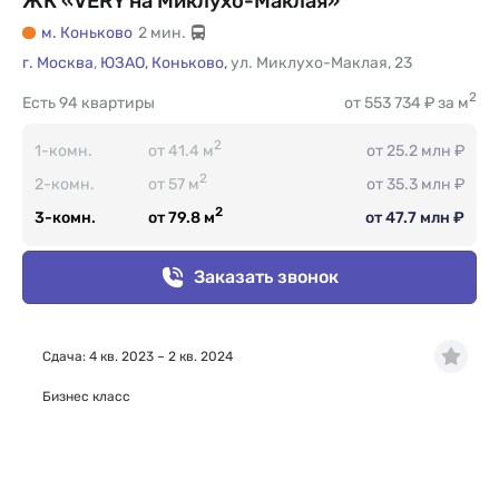
ЖК «VERY на Миклухо-Маклая»
м. Коньково
2 мин.
г. Москва
,
ЮЗАО,
Коньково,
ул. Миклухо-Маклая
,
23
2
Есть
94 квартиры
от 553 734 ₽ за м
2
1-комн.
от 41.4 м
от 25.2 млн ₽
2
2-комн.
от 57 м
от 35.3 млн ₽
2
3-комн.
от 79.8 м
от 47.7 млн ₽
Заказать звонок
Сдача: 4 кв. 2023 – 2 кв. 2024
Бизнес класс